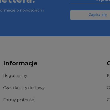
nformacje o nowościach i
Zapisz się
Informacje
Regulaminy
K
Czas i koszty dostawy
O
Formy płatności
C