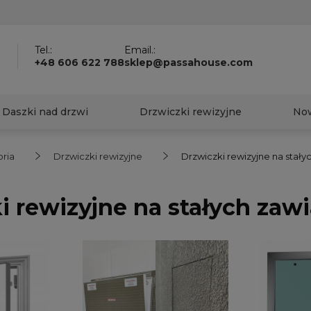
?
Tel.:
Email.:
+48 606 622 788
sklep@passahouse.com
Daszki nad drzwi
Drzwiczki rewizyjne
No
ria
Drzwiczki rewizyjne
Drzwiczki rewizyjne na stały
i rewizyjne na stałych zaw