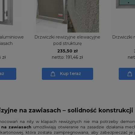
 aluminiowe
Drzwiczki rewizyjne elewacyjne
Drzwiczki r
iasach
pod strukturę
235,50 zł
 zł
netto:
191,46 zł
net
az
Kup teraz
izyjne na zawiasach – solidność konstrukcj
mocowań na nity w klapach rewizyjnych nie ma potrzeby demonta
e na zawiasach
umożliwiają otwieranie na zasadzie działania mec
-kartonowej, która została zaimpregnowana, aby zabezpieczać je p