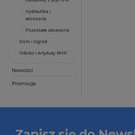
Obudowy z płyt G-K
Hydraulika i
akcesoria
Pozostałe akcesoria
Dom i Ogród
Odzież i Artykuły BHP
Nowości
Promocje
Zapisz się do Newsl