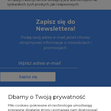
tynkarskich, tych prostych, jak i trapezowych.
Zapisz się do
Newslettera!
Podaj swój adres e-mail, jeżeli chcesz
otrzymywać informacje o nowościach i
promocjach.
Zapisz się
Dbamy o Twoją prywatność
Moje konto
Pliki cookies i pokrewne im technologie umożliwiają
poprawne działanie strony i pomagają nam dostosować