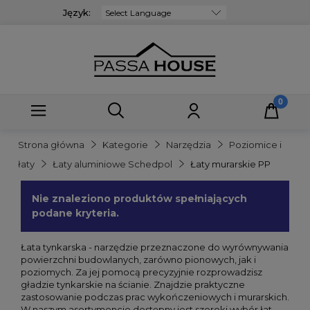
Język:
Powered by
Strona główna
Kategorie
Narzędzia
Poziomice i
łaty
Łaty aluminiowe Schedpol
Łaty murarskie PP
Nie znaleziono produktów spełniających
podane kryteria.
Łata tynkarska - narzędzie przeznaczone do wyrównywania
powierzchni budowlanych, zarówno pionowych, jak i
poziomych. Za jej pomocą precyzyjnie rozprowadzisz
gładzie tynkarskie na ścianie. Znajdzie praktyczne
zastosowanie podczas prac wykończeniowych i murarskich.
W naszym asortymencie dostępny jest szeroki wybór łat