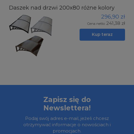
Daszek nad drzwi 200x80 różne kolory
296,90 zł
241,38 zł
Cena netto:
Kup teraz
Zapisz się do
Newslettera!
Podaj swój adres e-mail, jeżeli chcesz
otrzymywać informacje o nowościach i
promocjach.