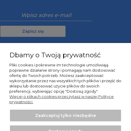
Zapisz się
Dbamy o Twoją prywatność
Moje konto
Pliki cookies i pokrewne im technologie umożliwiają
poprawne działanie strony i pomagają nam dostosować
Informacje
ofertę do Twoich potrzeb. Możesz zaakceptować
wykorzystanie przez nas wszystkich tych plików i przejść do
sklepu lub dostosować użycie plików do swoich
O nas
preferencji, wybierając opcję "Dostosuj zgody".
Więcej o plikach cookies przeczytasz w naszej Polityce
prywatności.
Zaakceptuj tylko niezbędne
Projekt i wykonanie:
Ecommercy.pl