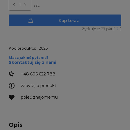
szt.
Kup teraz
Zyskujesz
37
pkt [
?
]
Kod produktu:
2025
Masz jakieś pytania?
Skontaktuj się z nami
+48 606 622 788
zapytaj o produkt
poleć znajomemu
Opis