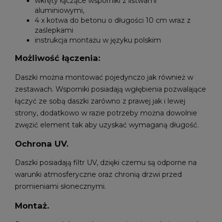
wkręty łączące wsporniki z listwami
aluminiowymi,
4 x kotwa do betonu o długości 10 cm wraz z
zaślepkami
instrukcja montażu w języku polskim
Możliwość łączenia:
Daszki można montować pojedynczo jak również w
zestawach. Wsporniki posiadają wgłębienia pozwalające
łączyć ze sobą daszki zarówno z prawej jak i lewej
strony, dodatkowo w razie potrzeby można dowolnie
zwęzić element tak aby uzyskać wymaganą długość.
Ochrona UV.
Daszki posiadają filtr UV, dzięki czemu są odporne na
warunki atmosferyczne oraz chronią drzwi przed
promieniami słonecznymi.
Montaż.