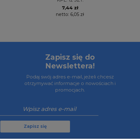
KPL. 12 SZT.
7,44 zł
netto:
6,05 zł
Zapisz się do
Newslettera!
Podaj swój adres e-mail, jeżeli chcesz
otrzymywać informacje o nowościach i
promocjach.
Zapisz się