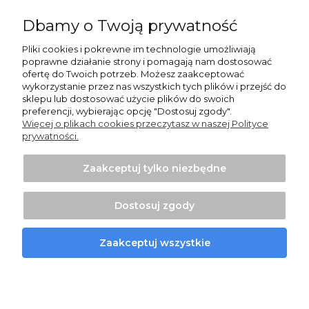
Dbamy o Twoją prywatność
Moje konto
Pliki cookies i pokrewne im technologie umożliwiają
poprawne działanie strony i pomagają nam dostosować
Informacje
ofertę do Twoich potrzeb. Możesz zaakceptować
wykorzystanie przez nas wszystkich tych plików i przejść do
sklepu lub dostosować użycie plików do swoich
O nas
preferencji, wybierając opcję "Dostosuj zgody".
Więcej o plikach cookies przeczytasz w naszej Polityce
prywatności.
Zaakceptuj tylko niezbędne
Projekt i wykonanie:
Ecommercy.pl
Dostosuj zgody
Pokaż pełną wersję strony
Zaakceptuj wszystkie
Sklep internetowy Shoper Premium