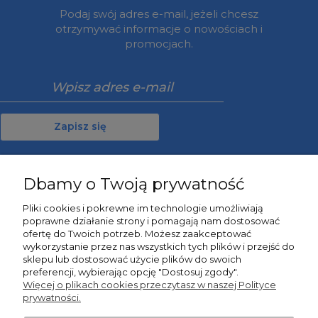
Podaj swój adres e-mail, jeżeli chcesz
otrzymywać informacje o nowościach i
promocjach.
Zapisz się
Dbamy o Twoją prywatność
Moje konto
Pliki cookies i pokrewne im technologie umożliwiają
poprawne działanie strony i pomagają nam dostosować
Informacje
ofertę do Twoich potrzeb. Możesz zaakceptować
wykorzystanie przez nas wszystkich tych plików i przejść do
sklepu lub dostosować użycie plików do swoich
O nas
preferencji, wybierając opcję "Dostosuj zgody".
Więcej o plikach cookies przeczytasz w naszej Polityce
prywatności.