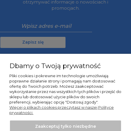
otrzymywać informacje o nowościach i
promocjach.
Zapisz się
Dbamy o Twoją prywatność
Moje konto
Pliki cookies i pokrewne im technologie umożliwiają
poprawne działanie strony i pomagają nam dostosować
Informacje
ofertę do Twoich potrzeb. Możesz zaakceptować
wykorzystanie przez nas wszystkich tych plików i przejść do
sklepu lub dostosować użycie plików do swoich
O nas
preferencji, wybierając opcję "Dostosuj zgody".
Więcej o plikach cookies przeczytasz w naszej Polityce
prywatności.
Zaakceptuj tylko niezbędne