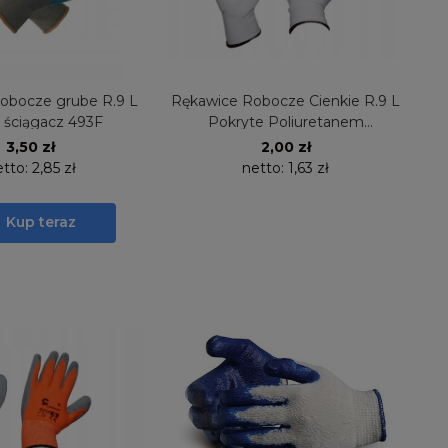
obocze grube R.9 L
Rękawice Robocze Cienkie R.9 L
s ściągacz 493F
Pokryte Poliuretanem
Bezszwowe 470
3,50 zł
2,00 zł
etto:
2,85 zł
netto:
1,63 zł
Kup teraz