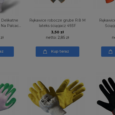
 Delikatne
Rękawice robocze grube R.8 M
Rękawic
o Na Palcach
lateks ściągacz 493F
Ściąg
3,50 zł
 zł
netto:
2,85 zł
n
az
Kup teraz