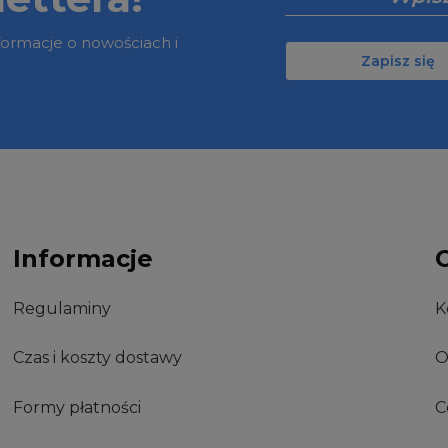
nformacje o nowościach i
Zapisz się
Informacje
Regulaminy
K
Czas i koszty dostawy
O
Formy płatności
C