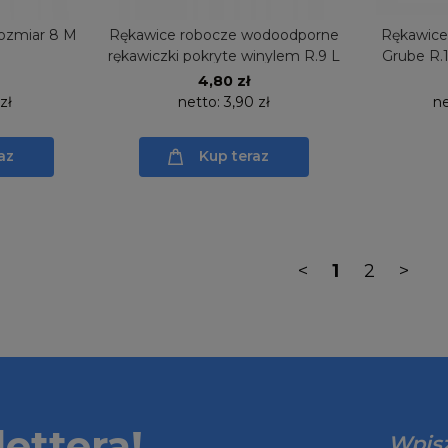
ozmiar 8 M
Rękawice robocze wodoodporne
Rękawic
rękawiczki pokryte winylem R.9 L
Grube R.
4,80 zł
 zł
netto:
3,90 zł
ne
az
Kup teraz
<
1
2
>
ettera!