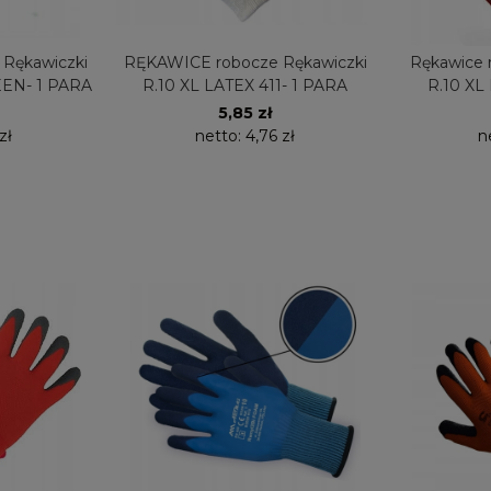
Rękawiczki
RĘKAWICE robocze Rękawiczki
Rękawice 
EEN- 1 PARA
R.10 XL LATEX 411- 1 PARA
R.10 XL
5,85 zł
zł
netto:
4,76 zł
n