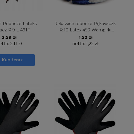
e Robocze Lateks
Rękawice robocze Rękawiczki
acz R.9 L 491F
R.10 Latex 450 Wampirki
Niebieskie
2,59 zł
1,50 zł
etto:
2,11 zł
netto:
1,22 zł
Kup teraz