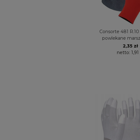
Consorte 481 R.10
powlekane mars
lateksem 1 
2,35 zł
netto:
1,91