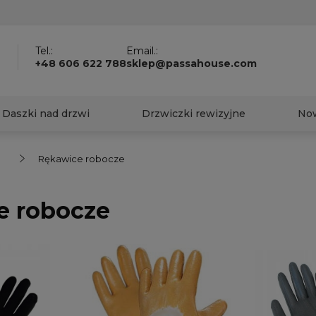
?
Tel.:
Email.:
+48 606 622 788
sklep@passahouse.com
Daszki nad drzwi
Drzwiczki rewizyjne
No
Rękawice robocze
e robocze