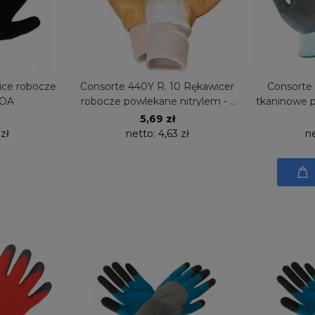
ice robocze
Consorte 440Y R. 10 Rękawicer
Consorte
BOA
robocze powlekane nitrylem - 1
tkaninowe p
PARA
5,69 zł
 zł
netto:
4,63 zł
n