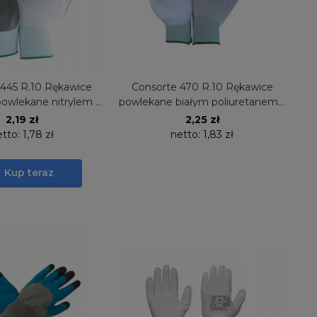
 445 R.10 Rękawice
Consorte 470 R.10 Rękawice
owlekane nitrylem -1
powlekane białym poliuretanem 1
para
para
2,19 zł
2,25 zł
etto:
1,78 zł
netto:
1,83 zł
Kup teraz