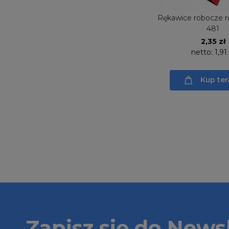
Rękawice robocze r
481
2,35 zł
netto:
1,91
Kup ter
Zapisz się do Newsl