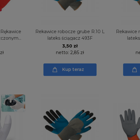
 Rękawice
Rekawice robocze grube R.10 L
Rekawice r
zczonym
lateks ściągacz 493F
latek
para
3,50 zł
 zł
netto:
2,85 zł
n
Kup teraz