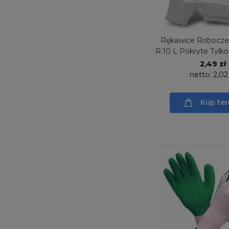
Rękawice Robocze
R.10 L Pokryte Tylk
r.471
2,49 zł
netto:
2,02
Kup ter