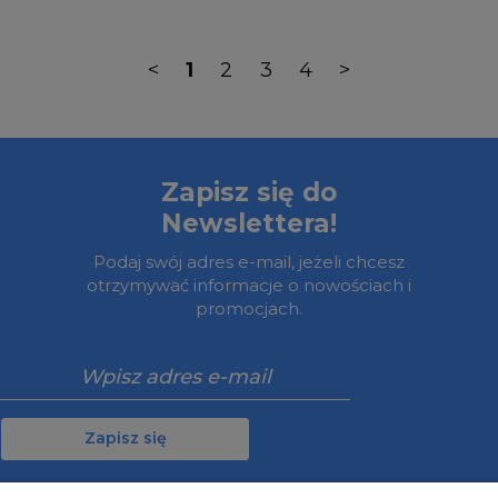
<
1
2
3
4
>
Zapisz się do
Newslettera!
Podaj swój adres e-mail, jeżeli chcesz
otrzymywać informacje o nowościach i
promocjach.
Zapisz się