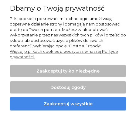
Dbamy o Twoją prywatność
Moje konto
Pliki cookies i pokrewne im technologie umożliwiają
poprawne działanie strony i pomagają nam dostosować
Informacje
ofertę do Twoich potrzeb. Możesz zaakceptować
wykorzystanie przez nas wszystkich tych plików i przejść do
sklepu lub dostosować użycie plików do swoich
O nas
preferencji, wybierając opcję "Dostosuj zgody".
Więcej o plikach cookies przeczytasz w naszej Polityce
prywatności.
Zaakceptuj tylko niezbędne
Projekt i wykonanie:
Ecommercy.pl
Dostosuj zgody
Pokaż pełną wersję strony
Zaakceptuj wszystkie
Sklep internetowy Shoper Premium