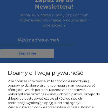
Newslettera!
Podaj swój adres e-mail, jeżeli chcesz
otrzymywać informacje o nowościach i
promocjach.
Zapisz się
Dbamy o Twoją prywatność
Moje konto
Pliki cookies i pokrewne im technologie umożliwiają
poprawne działanie strony i pomagają nam dostosować
Informacje
ofertę do Twoich potrzeb. Możesz zaakceptować
wykorzystanie przez nas wszystkich tych plików i przejść do
sklepu lub dostosować użycie plików do swoich
O nas
preferencji, wybierając opcję "Dostosuj zgody".
Więcej o plikach cookies przeczytasz w naszej Polityce