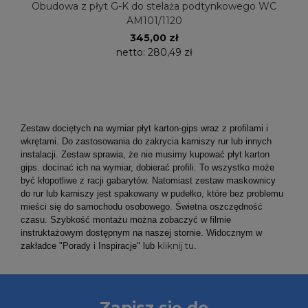
Obudowa z płyt G-K do stelaża podtynkowego WC
AM101/1120
345,00 zł
netto:
280,49 zł
Zestaw
dociętych na wymiar płyt karton-gips wraz z profilami i
wkrętami. Do zastosowania do zakrycia karniszy rur lub innych
instalacji. Zestaw sprawia, że nie musimy kupować płyt karton
gips. docinać ich na wymiar, dobierać profili. To wszystko może
być kłopotliwe z racji gabarytów. Natomiast zestaw maskownicy
do rur lub karniszy jest spakowany w pudełko, które bez problemu
mieści się do samochodu osobowego. Świetna oszczędność
czasu. Szybkość montażu można zobaczyć w filmie
instruktażowym dostępnym na naszej stornie. Widocznym w
kliknij tu
zakładce "Porady i Inspiracje" lub
.
Zapisz się do