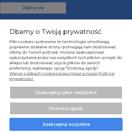
Zapisz się
Dbamy o Twoją prywatność
Moje konto
Pliki cookies i pokrewne im technologie umożliwiają
poprawne działanie strony i pomagają nam dostosować
Informacje
ofertę do Twoich potrzeb. Możesz zaakceptować
wykorzystanie przez nas wszystkich tych plików i przejść do
sklepu lub dostosować użycie plików do swoich
O nas
preferencji, wybierając opcję "Dostosuj zgody".
Więcej o plikach cookies przeczytasz w naszej Polityce
prywatności.
Zaakceptuj tylko niezbędne
Projekt i wykonanie:
Ecommercy.pl
Dostosuj zgody
Pokaż pełną wersję strony
Zaakceptuj wszystkie
Sklep internetowy Shoper Premium