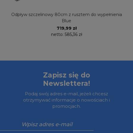
Odpływ szczelinowy 80cm z rusztem do wypełnienia
Blue
719,99 zł
netto:
585,36 zł
Zapisz się do
Newslettera!
Podaj swój adres e-mail, jeżeli chcesz
otrzymywać informacje o nowościach i
promocjach.