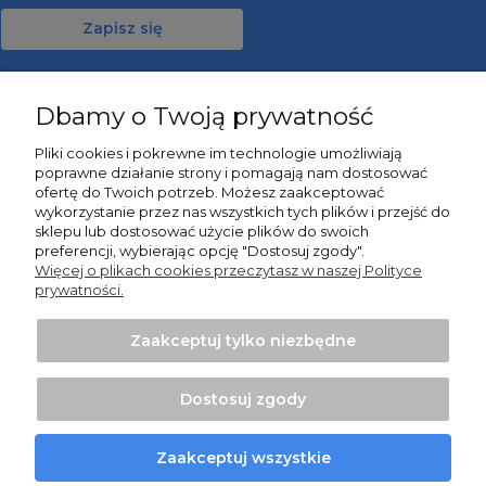
Zapisz się
Dbamy o Twoją prywatność
Moje konto
Pliki cookies i pokrewne im technologie umożliwiają
poprawne działanie strony i pomagają nam dostosować
Informacje
ofertę do Twoich potrzeb. Możesz zaakceptować
wykorzystanie przez nas wszystkich tych plików i przejść do
sklepu lub dostosować użycie plików do swoich
O nas
preferencji, wybierając opcję "Dostosuj zgody".
Więcej o plikach cookies przeczytasz w naszej Polityce
prywatności.
Zaakceptuj tylko niezbędne
Projekt i wykonanie:
Ecommercy.pl
Dostosuj zgody
Pokaż pełną wersję strony
Zaakceptuj wszystkie
Sklep internetowy Shoper Premium