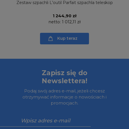
Zestaw szpachli L'outil Parfait szpachla teleskop
1 244,90 zł
netto:
1 012,11 zł
Kup teraz
Zapisz się do
Newslettera!
Podaj swój adres e-mail, jeżeli chcesz
otrzymywać informacje o nowościach i
promocjach.