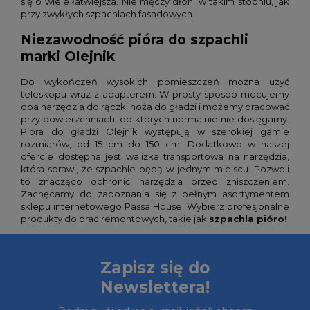
się o wiele łatwiejsza. Nie męczy dłoni w takim stopniu, jak
przy zwykłych szpachlach fasadowych.
Niezawodność pióra do szpachli
marki Olejnik
Do wykończeń wysokich pomieszczeń można użyć
teleskopu wraz z adapterem. W prosty sposób mocujemy
oba narzędzia do rączki noża do gładzi i możemy pracować
przy powierzchniach, do których normalnie nie dosięgamy.
Pióra do gładzi Olejnik występują w szerokiej gamie
rozmiarów, od 15 cm do 150 cm. Dodatkowo w naszej
ofercie dostępna jest walizka transportowa na narzędzia,
która sprawi, że szpachle będą w jednym miejscu. Pozwoli
to znacząco ochronić narzędzia przed zniszczeniem.
Zachęcamy do zapoznania się z pełnym asortymentem
sklepu internetowego Passa House. Wybierz profesjonalne
produkty do prac remontowych, takie jak
szpachla pióro
!
Zapisz się do
Newslettera!