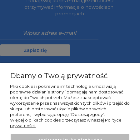
Podaj swój adres e-mail, jeżeli chcesz
otrzymywać informacje o nowościach i
promocjach.
Zapisz się
Dbamy o Twoją prywatność
Moje konto
Pliki cookies i pokrewne im technologie umożliwiają
poprawne działanie strony i pomagają nam dostosować
Informacje
ofertę do Twoich potrzeb. Możesz zaakceptować
wykorzystanie przez nas wszystkich tych plików i przejść do
sklepu lub dostosować użycie plików do swoich
O nas
preferencji, wybierając opcję "Dostosuj zgody".
Więcej o plikach cookies przeczytasz w naszej Polityce
prywatności.