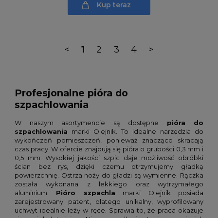
Kup teraz
<
1
2
3
4
>
Profesjonalne pióra do
szpachlowania
W naszym asortymencie są dostępne
pióra do
szpachlowania
marki Olejnik. To idealne narzędzia do
wykończeń pomieszczeń, ponieważ znacząco skracają
czas pracy. W ofercie znajdują się pióra o grubości 0,3 mm i
0,5 mm. Wysokiej jakości szpic daje możliwość obróbki
ścian bez rys, dzięki czemu otrzymujemy gładką
powierzchnię. Ostrza noży do gładzi są wymienne. Rączka
została wykonana z lekkiego oraz wytrzymałego
aluminium.
Pióro szpachla
marki Olejnik posiada
zarejestrowany patent, dlatego unikalny, wyprofilowany
uchwyt idealnie leży w ręce. Sprawia to, że praca okazuje