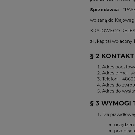
Sprzedawca
– "PAS
wpisaną do Krajowe
KRAJOWEGO REJESTR
zł , kapitał wpłacony 
§ 2 KONTAK
Adres pocztowy
Adres e-mail: 
Telefon: +486
Adres do zwrot
Adres do wysła
§ 3 WYMOGI
Dla prawidłowe
urządzeni
przegląda