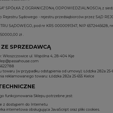
SA" SPÓŁKA Z OGRANICZONĄ ODPOWIEDZIALNOŚCIĄ z siedzibą 
go Rejestru Sądowego - rejestru przedsiębiorców przez S
U SĄDOWEGO, pod nr KRS 0000091347, NIP 6572445628, nr 
150000,00 zł .
T ZE SPRZEDAWCĄ
: Włoszczowice ul. Wspólna 4, 28-404 Kije
sklep@passahouse.com
06622788
u towaru (w przypadku odstąpienia od umowy): Łódzka 282a 25-6
nia reklamowanego towaru: Łódzka 282a 25-655 Kielce
 TECHNICZNE
go funkcjonowania Sklepu potrzebne jest:
e z dostępem do Internetu
rka internetowa obsługująca JavaScript oraz pliki cookies.