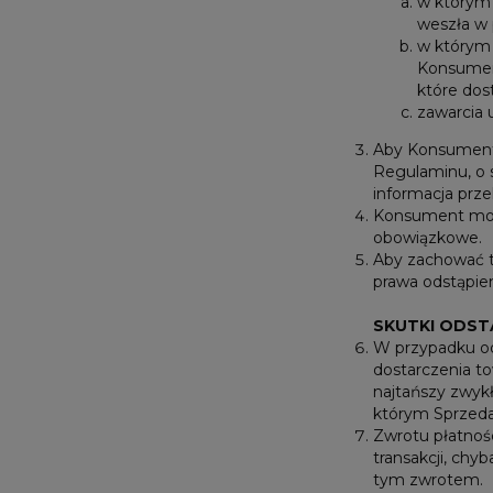
w którym 
weszła w 
w którym 
Konsument
które dos
zawarcia 
Aby Konsument 
Regulaminu, o 
informacja prze
Konsument może
obowiązkowe.
Aby zachować t
prawa odstąpie
SKUTKI ODST
W przypadku od
dostarczenia t
najtańszy zwykł
którym Sprzeda
Zwrotu płatnoś
transakcji, ch
tym zwrotem.