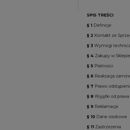
SPIS TREŚCI
§ 1
Definicje
§ 2
Kontakt ze Sprz
§ 3
Wymogi technic
§ 4
Zakupy w Sklepi
§ 5
Płatności
§ 6
Realizacja zamów
§ 7
Prawo odstąpien
§ 8
Wyjątki od prawa
§ 9
Reklamacje
§ 10
Dane osobowe
§ 11
Zastrzeżenia