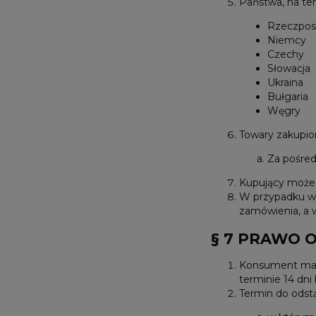
Państwa, na ter
Rzeczposp
Niemcy
Czechy
Słowacja
Ukraina
Bułgaria
Węgry
Towary zakupio
Za pośred
Kupujący może o
W przypadku wy
zamówienia, a 
§ 7 PRAWO 
Konsument ma p
terminie 14 dni
Termin do odst