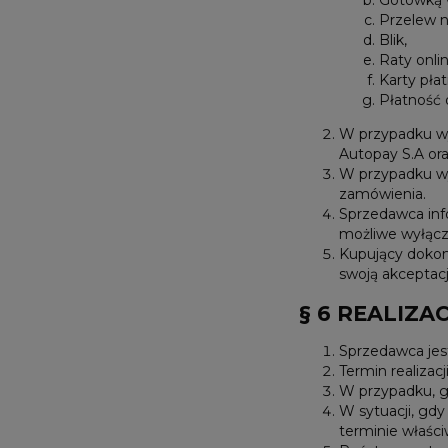
Przelew 
Blik,
Raty onli
Karty płat
Płatność
W przypadku wy
Autopay S.A or
W przypadku wy
zamówienia.
Sprzedawca inf
możliwe wyłącz
Kupujący dokon
swoją akceptacj
§ 6 REALIZA
Sprzedawca jes
Termin realizac
W przypadku, gd
W sytuacji, gd
terminie właśc