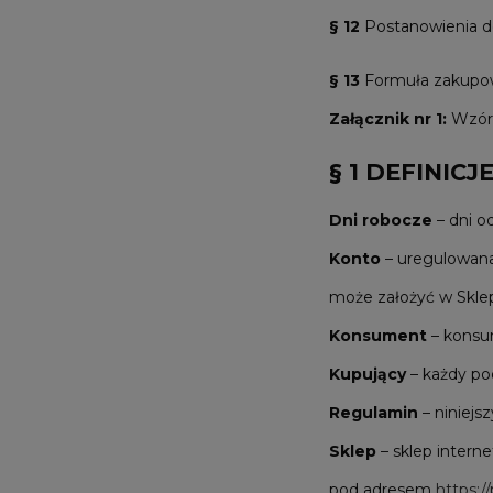
§ 12
Postanowienia d
§ 13
Formuła zakupo
Załącznik nr 1:
Wzór 
§ 1 DEFINICJ
Dni robocze
– dni o
Konto
– uregulowana
może założyć w Sklep
Konsument
– konsu
Kupujący
– każdy po
Regulamin
– niniejs
Sklep
– sklep intern
pod adresem
https: