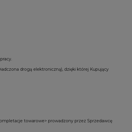
pracy.
dczona drogą elektroniczną), dzięki której Kupujący
e>kompletacje towarowe> prowadzony przez Sprzedawcę