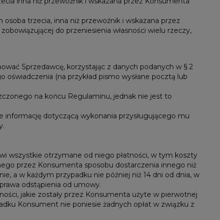
ecia inna niż przewoźnik i wskazana przez Konsumenta
osoba trzecia, inna niż przewoźnik i wskazana przez
obowiązującej do przeniesienia własności wielu rzeczy,
ować Sprzedawcę, korzystając z danych podanych w § 2
o oświadczenia (na przykład pismo wysłane pocztą lub
zonego na końcu Regulaminu, jednak nie jest to
e informację dotyczącą wykonania przysługującego mu
y.
 wszystkie otrzymane od niego płatności, w tym koszty
nego przez Konsumenta sposobu dostarczenia innego niż
e, a w każdym przypadku nie później niż 14 dni od dnia, w
prawa odstąpienia od umowy.
ości, jakie zostały przez Konsumenta użyte w pierwotnej
ypadku Konsument nie poniesie żadnych opłat w związku z