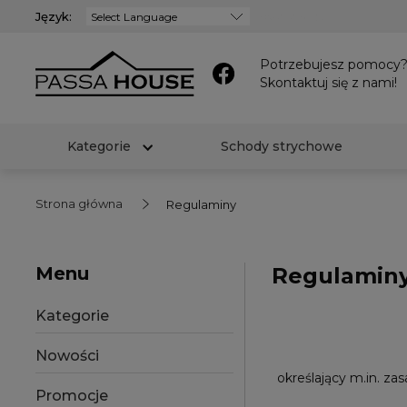
Język:
Powered by
Potrzebujesz pomocy
Skontaktuj się z nami!
Kategorie
Schody strychowe
Strona główna
Regulaminy
Menu
Regulamin
Kategorie
Nowości
określający m.in. za
Promocje