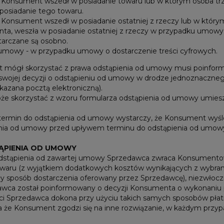
Konsument wszedł w posiadanie towaru lub w którym osoba trz
posiadanie tego towaru.
Konsument wszedł w posiadanie ostatniej z rzeczy lub w którym 
a, weszła w posiadanie ostatniej z rzeczy w przypadku umowy z
tarczane są osobno.
umowy - w przypadku umowy o dostarczenie treści cyfrowych.
mógł skorzystać z prawa odstąpienia od umowy musi poinform
swojej decyzji o odstąpieniu od umowy w drodze jednoznaczneg
kazana pocztą elektroniczną).
 skorzystać z wzoru formularza odstąpienia od umowy umieszc
ermin do odstąpienia od umowy wystarczy, że Konsument wyśl
nia od umowy przed upływem terminu do odstąpienia od umow
ĄPIENIA OD UMOWY
stąpienia od zawartej umowy Sprzedawca zwraca Konsumentowi
owaru (z wyjątkiem dodatkowych kosztów wynikających z wybra
y sposób dostarczenia oferowany przez Sprzedawcę), niezwłoczni
wca został poinformowany o decyzji Konsumenta o wykonaniu 
ci Sprzedawca dokona przy użyciu takich samych sposobów płatn
yba że Konsument zgodzi się na inne rozwiązanie, w każdym prz