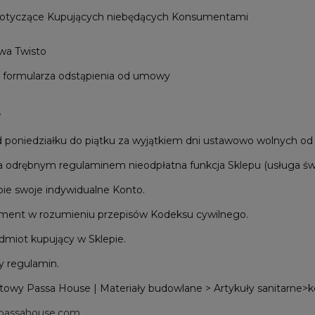
otyczące Kupujących niebędących Konsumentami
wa Twisto
formularza odstąpienia od umowy
E
d poniedziałku do piątku za wyjątkiem dni ustawowo wolnych od 
 odrębnym regulaminem nieodpłatna funkcja Sklepu (usługa świa
ie swoje indywidualne Konto.
ment w rozumieniu przepisów Kodeksu cywilnego.
dmiot kupujący w Sklepie.
zy regulamin.
etowy Passa House | Materiały budowlane > Artykuły sanitarn
//passahouse.com
.