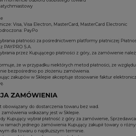
natychmiastowy
ne
nicze: Visa, Visa Electron, MasterCard, MasterCard Electronic
 odroczona: PayPo
brania płatności za pośrednictwem platformy płatniczej Płatno
az PAYPRO S.A.
brania przez Kupującego płatności z góry, za zamówienie należy
ormuje, że w przypadku niektórych metod płatności, ze względu 
nie bezpośrednio po złożeniu zamówienia.
ując zakupów w Sklepie akceptuje stosowanie faktur elektroni
ę.
CJA ZAMÓWIENIA
t obowiązany do dostarczenia towaru bez wad.
ji zamówienia wskazany jest w Sklepie.
y Kupujący wybrał płatność z góry za zamówienie, Sprzedawca p
y w ramach jednego zamówienia Kupujący zakupił towary o różnym
iwym dla towaru o najdłuższym terminie.