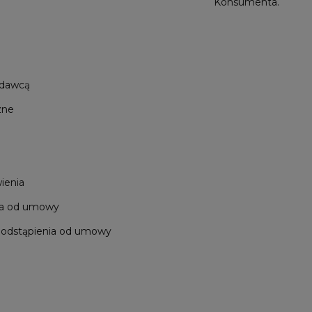
Konsumenta.
edawcą
zne
e
ienia
ia od umowy
 odstąpienia od umowy