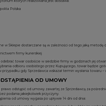
ytorium których realizowana jest dostawa:
olita Polska
ne w Sklepie dostarczane są w zależności od tego jaką metodę 
nictwem firmy kurierskiej
debrać towar osobiście w siedzibie firmy w godzinach jej otwar
brania odbioru osobistego przez Kupującego, towar będzie got
w przypadku gdy Sprzedawca wskazał termin wysłania towaru – 
ODSTĄPIENIA OD UMOWY
rawo odstąpić od umowy zawartej ze Sprzedawcą za pośrednic
 bez podania jakiejkolwiek przyczyny.
ąpienia od umowy wygasa po upływie 14 dni od dnia: