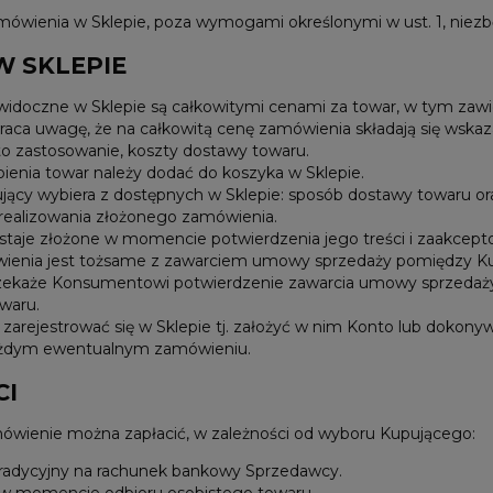
amówienia w Sklepie, poza wymogami określonymi w ust. 1, niezb
W SKLEPIE
idoczne w Sklepie są całkowitymi cenami za towar, w tym zawi
ca uwagę, że na całkowitą cenę zamówienia składają się wskaza
o zastosowanie, koszty dostawy towaru.
ienia towar należy dodać do koszyka w Sklepie.
jący wybiera z dostępnych w Sklepie: sposób dostawy towaru or
realizowania złożonego zamówienia.
taje złożone w momencie potwierdzenia jego treści i zaakcep
wienia jest tożsame z zawarciem umowy sprzedaży pomiędzy K
zekaże Konsumentowi potwierdzenie zawarcia umowy sprzedaży
waru.
zarejestrować się w Sklepie tj. założyć w nim Konto lub dokony
ażdym ewentualnym zamówieniu.
CI
ówienie można zapłacić, w zależności od wyboru Kupującego:
radycyjny na rachunek bankowy Sprzedawcy.
w momencie odbioru osobistego towaru