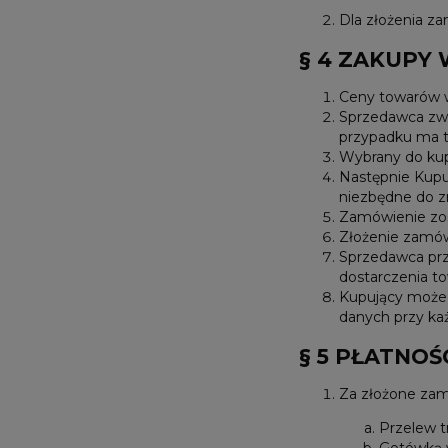
Dla złożenia z
§ 4 ZAKUPY 
Ceny towarów w
Sprzedawca zwra
przypadku ma t
Wybrany do kup
Następnie Kupu
niezbędne do z
Zamówienie zos
Złożenie zamó
Sprzedawca pr
dostarczenia to
Kupujący może 
danych przy k
§ 5 PŁATNOŚ
Za złożone zam
Przelew t
Gotówką 