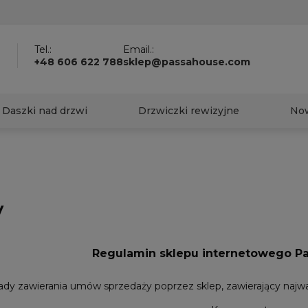
?
Tel.:
Email.:
+48 606 622 788
sklep@passahouse.com
Daszki nad drzwi
Drzwiczki rewizyjne
No
y
Regulamin sklepu internetowego P
sady zawierania umów sprzedaży poprzez sklep, zawierający najw