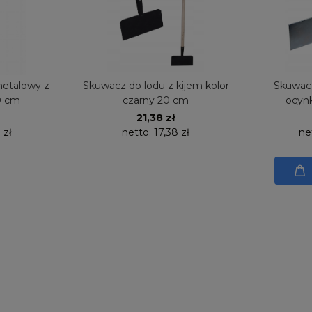
etalowy z
Skuwacz do lodu z kijem kolor
Skuwacz
0 cm
czarny 20 cm
ocyn
21,38 zł
 zł
netto:
17,38 zł
ne