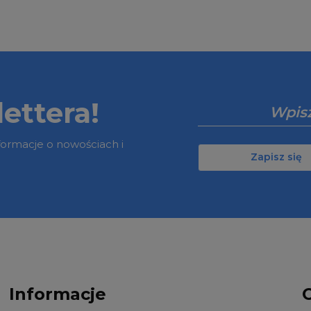
ettera!
nformacje o nowościach i
Zapisz się
Informacje