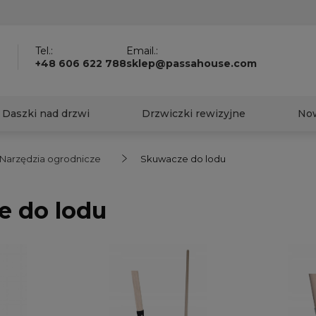
?
Tel.:
Email.:
+48 606 622 788
sklep@passahouse.com
Daszki nad drzwi
Drzwiczki rewizyjne
No
Narzędzia ogrodnicze
Skuwacze do lodu
e do lodu