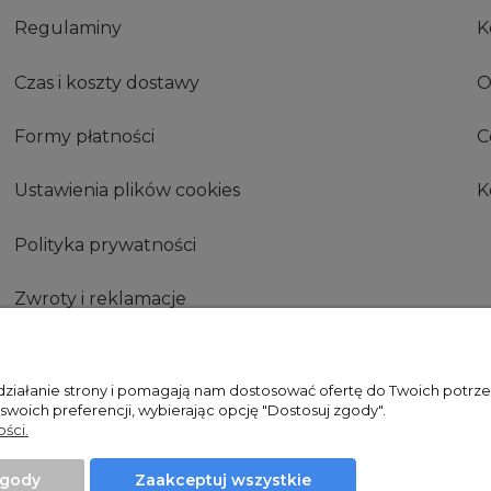
Regulaminy
K
Czas i koszty dostawy
O
Formy płatności
C
Ustawienia plików cookies
K
Polityka prywatności
Zwroty i reklamacje
Zwróć produkt
 działanie strony i pomagają nam dostosować ofertę do Twoich potr
 swoich preferencji, wybierając opcję "Dostosuj zgody".
ści.
Projekt i wykonanie:
Ecommercy.pl
zgody
Zaakceptuj wszystkie
Sklep internetowy Shoper Premium