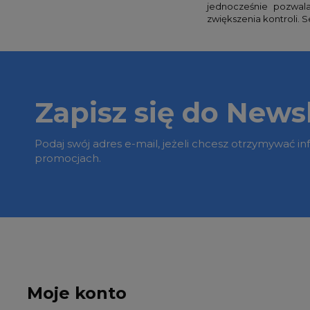
jednocześnie pozwal
zwiększenia kontroli. 
Zapisz się do Newsl
Podaj swój adres e-mail, jeżeli chcesz otrzymywać i
promocjach.
Moje konto