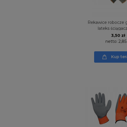
Rekawice robocze g
lateks ściągac
3,50 zł
netto:
2,85
Kup ter