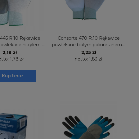
 445 R.10 Rękawice
Consorte 470 R.10 Rękawice
owlekane nitrylem -1
powlekane białym poliuretanem 1
para
para
2,19 zł
2,25 zł
etto:
1,78 zł
netto:
1,83 zł
Kup teraz