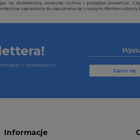
ając na dostateczną swobodę ruchów i przepływ powietrza. Cz
Serdecznie zapraszamy do zapoznania się z naszymi ofertami odzieży 
ettera!
nformacje o nowościach i
Zapisz się
Informacje