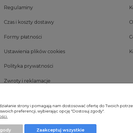
Regulaminy
K
Czas i koszty dostawy
O
Formy płatności
C
Ustawienia plików cookies
K
Polityka prywatności
Zwroty i reklamacje
Zwróć produkt
 działanie strony i pomagają nam dostosować ofertę do Twoich potr
 swoich preferencji, wybierając opcję "Dostosuj zgody".
ści.
Projekt i wykonanie:
Ecommercy.pl
zgody
Zaakceptuj wszystkie
Sklep internetowy Shoper Premium