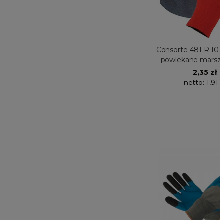
Consorte 481 R.10
powlekane mars
lateksem 1 
2,35 zł
netto:
1,91