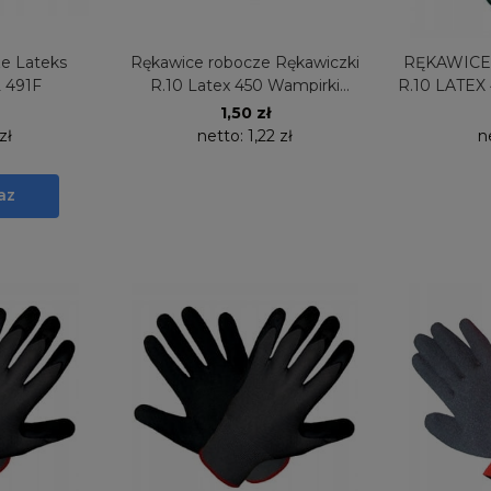
e Lateks
Rękawice robocze Rękawiczki
RĘKAWICE 
L 491F
R.10 Latex 450 Wampirki
R.10 LATEX
Niebieskie
1,50 zł
zł
netto:
1,22 zł
n
az