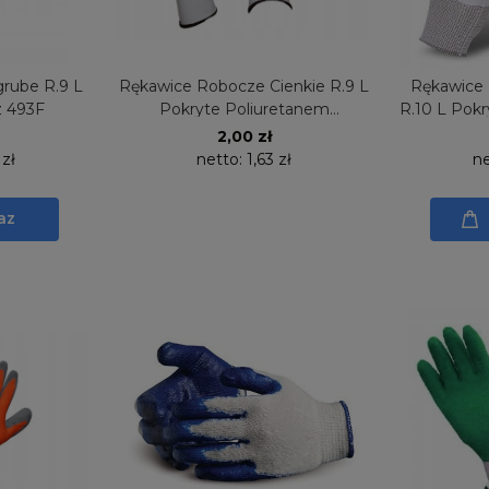
rube R.9 L
Rękawice Robocze Cienkie R.9 L
Rękawice 
z 493F
Pokryte Poliuretanem
R.10 L Pokr
Bezszwowe 470
2,00 zł
 zł
netto:
1,63 zł
n
az