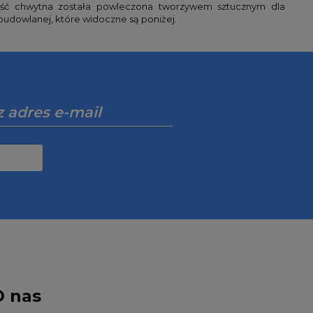
ęść chwytna została powleczona tworzywem sztucznym dla
budowlanej, które widoczne są poniżej.
O nas