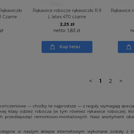
Rękawiczki
Rękawice robocze rękawiczki R.9
Rękawice r
1 Czarne
L latex 470 czarne
2,25 zł
zł
netto:
1,83 zł
n
Kup teraz
<
1
2
>
kończeniowe — choćby te najprostsze — z reguły wymagają specja
kiej klasy odzież robocza (w tym również rękawice robocze), 
h przedsięwzięć remontowo-montażowych. Nasz asortyment obejm
stępne w naszym sklepie internetowym wykonane zostały z trw