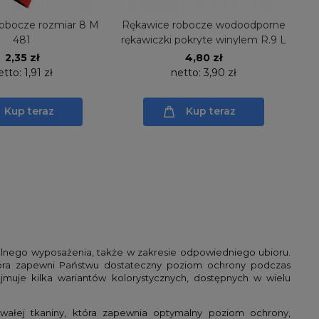
obocze rozmiar 8 M
Rękawice robocze wodoodporne
481
rękawiczki pokryte winylem R.9 L
2,35 zł
4,80 zł
etto:
1,91 zł
netto:
3,90 zł
Kup teraz
Kup teraz
lnego wyposażenia, także w zakresie odpowiedniego ubioru.
która zapewni Państwu dostateczny poziom ochrony podczas
uje kilka wariantów kolorystycznych, dostępnych w wielu
ałej tkaniny, która zapewnia optymalny poziom ochrony,