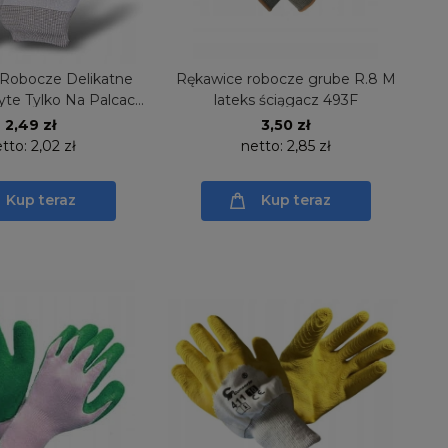
Robocze Delikatne
Rękawice robocze grube R.8 M
yte Tylko Na Palcach
lateks ściągacz 493F
r.471
2,49 zł
3,50 zł
etto:
2,02 zł
netto:
2,85 zł
Kup teraz
Kup teraz