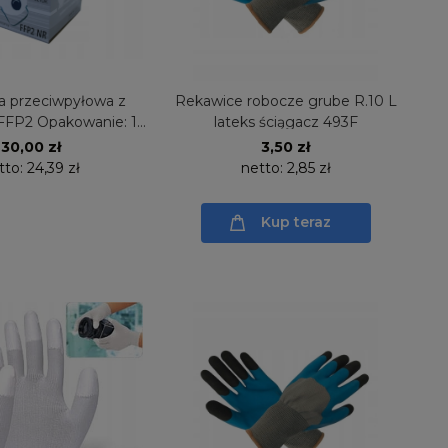
 przeciwpyłowa z
Rekawice robocze grube R.10 L
FFP2 Opakowanie: 10
lateks ściągacz 493F
tuk Consorte
30,00 zł
3,50 zł
tto:
24,39 zł
netto:
2,85 zł
Kup teraz