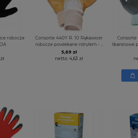
ice robocze
Consorte 440Y R. 10 Rękawicer
Consorte
BOA
robocze powlekane nitrylem - 1
tkaninowe p
PARA
5,69 zł
 zł
netto:
4,63 zł
n