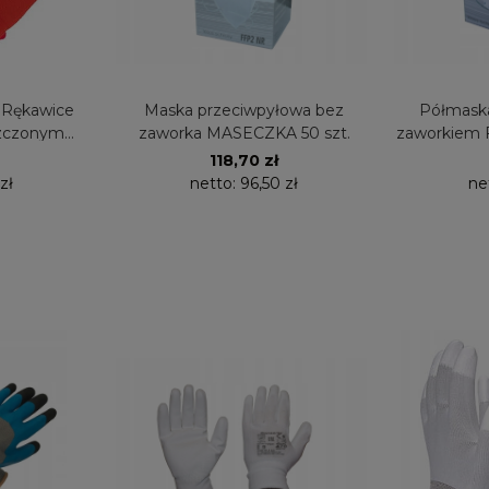
 Rękawice
Maska przeciwpyłowa bez
Półmaska
zczonym
zaworka MASECZKA 50 szt.
zaworkiem 
para
sz
118,70 zł
 zł
netto:
96,50 zł
ne