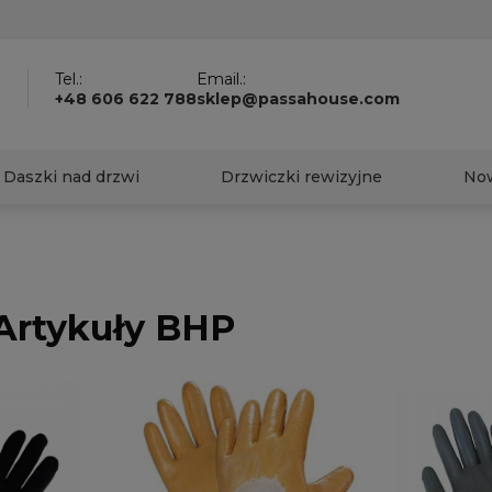
?
Tel.:
Email.:
+48 606 622 788
sklep@passahouse.com
Daszki nad drzwi
Drzwiczki rewizyjne
No
 Artykuły BHP